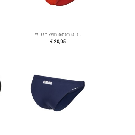

Snel bekijken
W Team Swim Bottom Solid...
€ 20,95