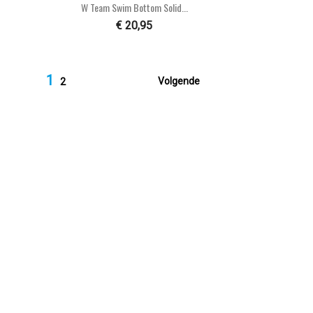

Snel bekijken
W Team Swim Bottom Solid...
€ 20,95
1

Volgende
2