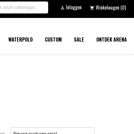
Inloggen
Winkelwagen
(0)

shopping_cart
WATERPOLO
CUSTOM
SALE
ONTDEK ARENA

op:
Nieuwe producen eerst