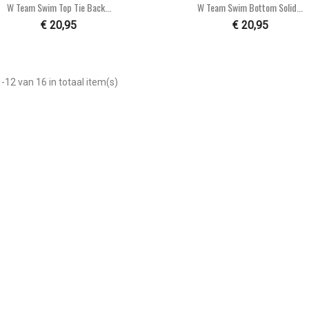


Snel bekijken
Snel bekijken
W Team Swim Top Tie Back...
W Team Swim Bottom Solid...
€ 20,95
€ 20,95
-12 van 16 in totaal item(s)