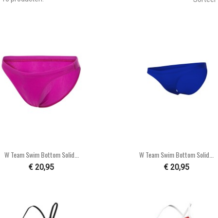


Snel bekijken
Snel bekijken
W Team Swim Bottom Solid...
W Team Swim Bottom Solid...
€ 20,95
€ 20,95