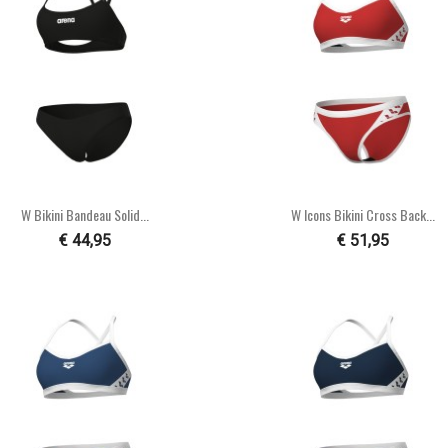


Snel bekijken
Snel bekijken
W Bikini Bandeau Solid...
W Icons Bikini Cross Back...
€ 44,95
€ 51,95