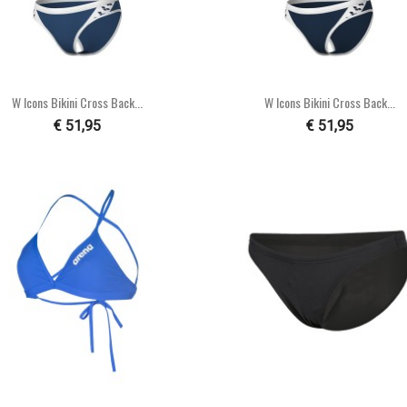


Snel bekijken
Snel bekijken
W Icons Bikini Cross Back...
W Icons Bikini Cross Back...
€ 51,95
€ 51,95