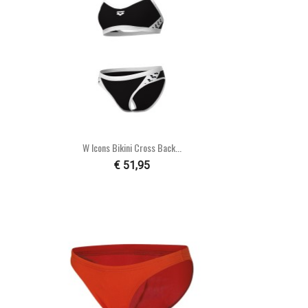

Snel bekijken
W Icons Bikini Cross Back...
€ 51,95