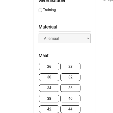
Gebruiksdoel
Training
Materiaal
Maat
26
28
30
32
34
36
38
40
42
44