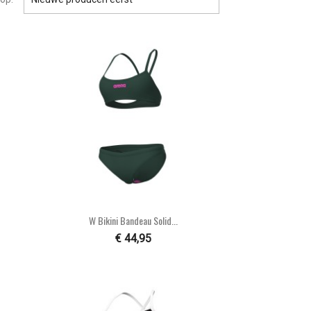

Snel bekijken
W Bikini Bandeau Solid...
€ 44,95