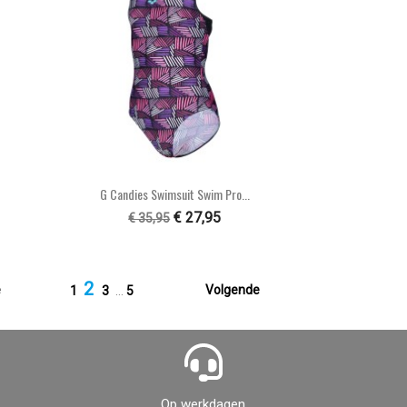

Snel bekijken
G Candies Swimsuit Swim Pro...
€ 27,95
€ 35,95
2

e
Volgende
1
3
…
5
Op werkdagen