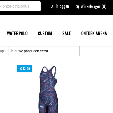
Inloggen
Winkelwagen
(0)

shopping_cart
WATERPOLO
CUSTOM
SALE
ONTDEK ARENA

op:
Nieuwe producen eerst
-€ 13,00