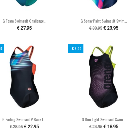


Snel bekijken
Snel bekijken
G Team Swimsuit Challenge...
G Spray Paint Swimsuit Swim...
€ 27,95
€ 23,95
€ 30,95
00
-€ 6,00


Snel bekijken
Snel bekijken
G Fading Swimsuit V Back L...
G Dim Light Swimsuit Swim...
€ 22,95
€ 18,95
€ 28,95
€ 24,95