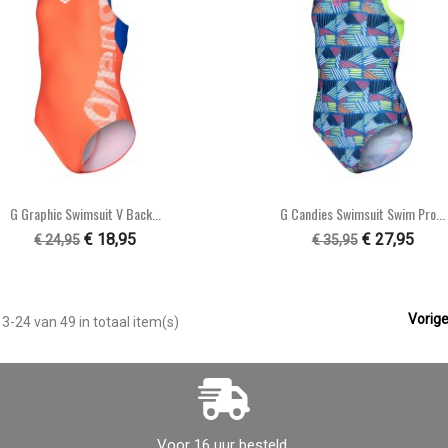


Snel bekijken
Snel bekijken
G Graphic Swimsuit V Back...
G Candies Swimsuit Swim Pro...
€ 18,95
€ 27,95
€ 24,95
€ 35,95

Vorig
3-24 van 49 in totaal item(s)
Voor 16 uur besteld,