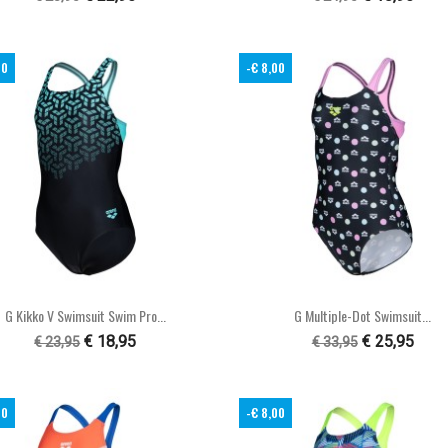
00
-€ 8,00


Snel bekijken
Snel bekijken
G Kikko V Swimsuit Swim Pro...
G Multiple-Dot Swimsuit...
€ 18,95
€ 25,95
€ 23,95
€ 33,95
00
-€ 8,00