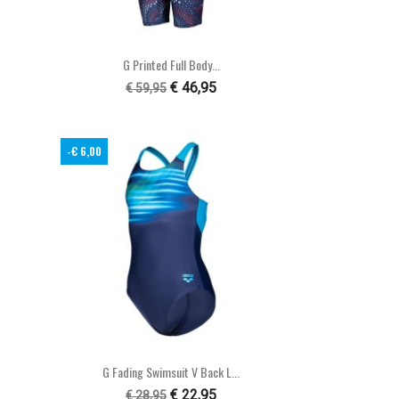

Snel bekijken
G Printed Full Body...
€ 46,95
€ 59,95
-€ 6,00

Snel bekijken
G Fading Swimsuit V Back L...
€ 22,95
€ 28,95