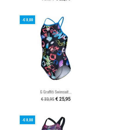
-€ 8,00

Snel bekijken
G Graffiti Swimsuit...
€ 25,95
€ 33,95
-€ 8,00