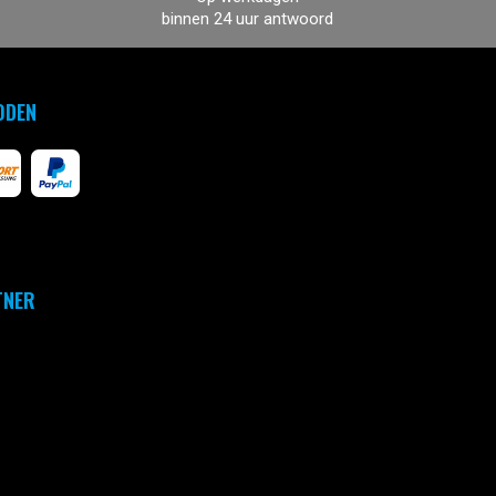
binnen 24 uur antwoord
ODEN
TNER