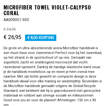
MICROFIBER TOWEL VIOLET-CALYPSO
CORAL
AA009051-930
€ 34,95
€ 26,95
€ 8,00 KORTING
De grote en ultra-absorberende arena Microfiber handdoek is
een must-have voor zwemmers! Perfect voor bij het zwembad,
op het strand, in de sportschool of op reis. Gemaakt van
superlicht, zacht en sneldrogend microvezel dat vocht
razendsnel opneemt. Dankzij de handige elastische band vouw
je de handdoek moeiteloos op en neem je hem overal mee
naartoe. Met zijn lichte gewicht en compacte design is deze
handdoek ideaal voor elke training en wedstrijdtrip. Bovendien is
de Microfiber handdoek gemaakt volgens de Global Recycle
Standard, wat betekent dat hij is geproduceerd met gerecycled
materiaal en voldoet aan strenge sociale en milieunormen.
Goed voor jou en voor de planeet! Afmetingen: 150 cm x 90
cm.