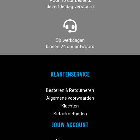
Voor 16 uur besteld,
dezelfde dag verstuurd
Op werkdagen
binnen 24 uur antwoord
KLANTENSERVICE


Bestellen & Retourneren
Algemene voorwaarden
Klachten
Betaalmethoden
JOUW ACCOUNT

