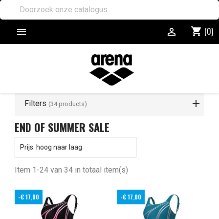
(0)
shopping_cart


Filters
(34 products)
END OF SUMMER SALE

Prijs: hoog naar laag
Item 1-24 van 34 in totaal item(s)
-€ 17,00
-€ 17,00