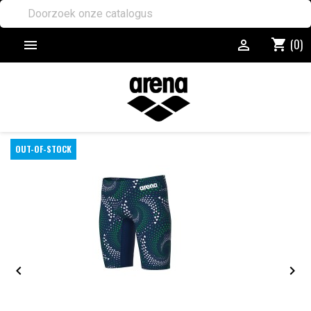
(0)
shopping_cart


OUT-OF-STOCK

