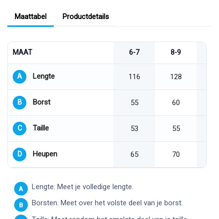
Maattabel
Productdetails
MAAT
6-7
8-9
1
Lengte
A
116
128
Borst
B
55
60
Taille
C
53
55
Heupen
D
65
70
Lengte: Meet je volledige lengte.
A
Borsten: Meet over het volste deel van je borst.
B